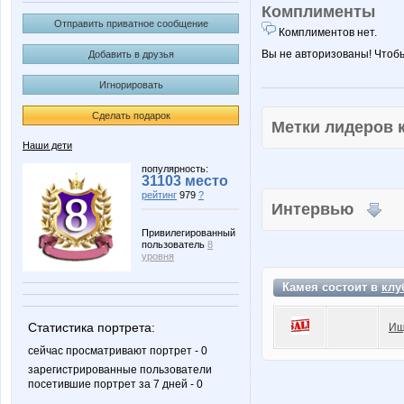
Комплименты
Отправить приватное сообщение
Комплиментов нет.
Вы не авторизованы! Чтоб
Добавить в друзья
Игнорировать
Сделать подарок
Метки лидеров
Наши дети
популярность:
31103 место
рейтинг
979
?
Интервью
Привилегированный
пользователь
8
уровня
Камея состоит в
клу
Статистика портрета:
Ищ
сейчас просматривают портрет - 0
зарегистрированные пользователи
посетившие портрет за 7 дней - 0